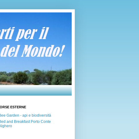
SORSE ESTERNE
Bee Garden - api e biodiversità
Bed and Breakfast Porto Conte
Alghero