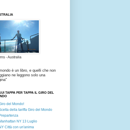
STRALIA
rns - Australia
 mondo è un libro
,
e quelli che non
ggiano ne leggono solo una
ina
"
UI TAPPA PER TAPPA IL GIRO DEL
NDO
Giro del Mondo!
Scelta della tariffa Giro del Mondo
Prepartenza
Manhattan NY 13 Luglio
NY Città con un'anima