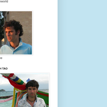
eworld
ve
H TAO