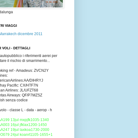
dalunga
RI VIAGGI
Marrakech dicembre 2011
 VOLI - DETTAGLI
 autopubblico i riferimenti aerei per
itare il rischio di smarrimento...
king ref - Amadeus: ZVCN2Y
lines:
ricanAirlines:AA/DIHRYJ
hay Pacific: CX/HTF7N
an Airlines: JL/UFZT68
tas Airways: QF/P7MZSZ
tish senza codice
volo - classe L - data - aerop - h
AA199 13jul mxpjfk1035-1340
AA003 16jul jfklax1200-1450
AA247 19jul laxkoa1730-2000
JO079 24jul koanrt1105-1655+1