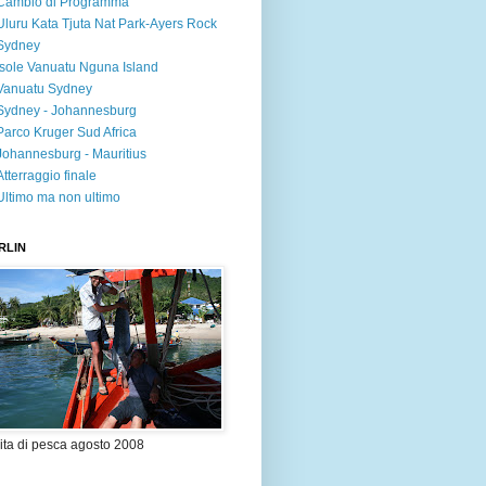
Cambio di Programma
Uluru Kata Tjuta Nat Park-Ayers Rock
Sydney
Isole Vanuatu Nguna Island
Vanuatu Sydney
Sydney - Johannesburg
Parco Kruger Sud Africa
Johannesburg - Mauritius
Atterraggio finale
Ultimo ma non ultimo
RLIN
ita di pesca agosto 2008