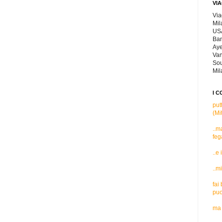
VIA
Via
Mil
USA
Ban
Aye
Van
Sou
Mil
I C
put
(Mi
..m
feg
..e
..m
fai
puo
ma 