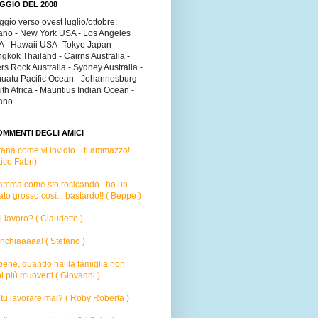
GGIO DEL 2008
ggio verso ovest luglio/ottobre:
ano - New York USA - Los Angeles
 - Hawaii USA- Tokyo Japan-
gkok Thailand - Cairns Australia -
rs Rock Australia - Sydney Australia -
uatu Pacific Ocean - Johannesburg
th Africa - Mauritius Indian Ocean -
ano
OMMENTI DEGLI AMICI
tana come vi invidio...
ti ammazzo!
tico Fabri)
amma come sto rosicando...ho un
ato grosso così... bastardo!! ( Beppe )
 il lavoro? ( Claudette )
inchiaaaaa! ( Stefano )
 bene, quando hai la famiglia non
i più muoverti ( Giovanni )
tu lavorare mai? ( Roby Roberta )