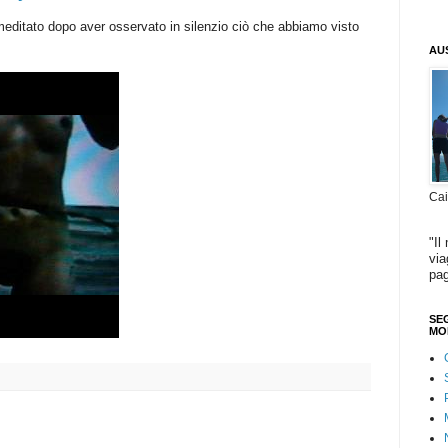
itato dopo aver osservato in silenzio ciò che abbiamo visto
AU
Cai
"Il
via
pag
SEG
MO