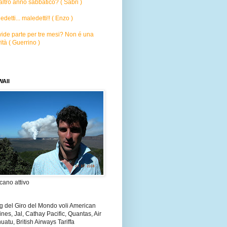
altro anno sabbatico? ( Sabri )
edetti... maledetti!! ( Enzo )
ide parte per tre mesi? Non é una
ità ( Guerrino )
AII
cano attivo
g del Giro del Mondo voli American
lines, Jal, Cathay Pacific, Quantas, Air
uatu, British Airways Tariffa