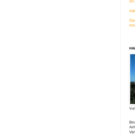
un 
mal
Dav
nov
HAW
Vul
Blo
Air
Van