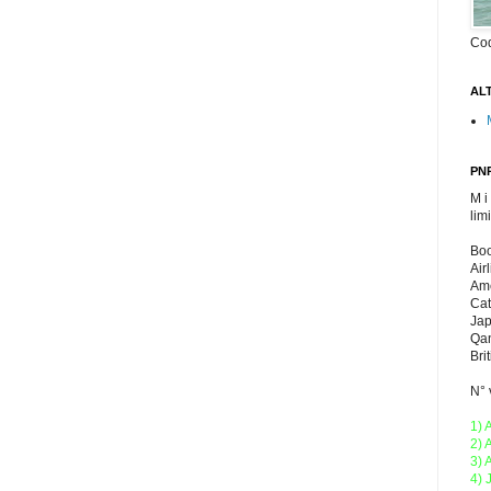
Co
ALT
PNR
M i
lim
Boo
Air
Ame
Cat
Jap
Qan
Bri
N° 
1) 
2) 
3) 
4) 