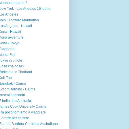
Manhattan parte 2
New York - Los Angeles 16 luglio
Los Angeles
Volo Elicottero Manhattan
Los Angeles - Hawaii
Kona - Hawaii
Kona avventure
Kona - Tokyo
Giappone
Monte Fuji
Tokyo in pillole
Cosa che cosa?
Welcome to Thailand
Koh Tao
Bangkok - Cairns
Eccomi tornato - Cairns
Australia incontri
È bello dire Australia
James Cook University Cairns
Tra poco torniamo a viaggiare
Correre per correre
Grande Barriera Corallina Australiana