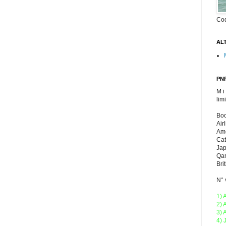
Co
ALT
PNR
M i
lim
Boo
Air
Ame
Cat
Jap
Qan
Bri
N° 
1) 
2) 
3) 
4) 