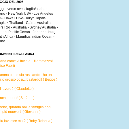
GGIO DEL 2008
ggio verso ovest luglio/ottobre:
ano - New York USA - Los Angeles
 - Hawaii USA- Tokyo Japan-
gkok Thailand - Cairns Australia -
rs Rock Australia - Sydney Australia -
uatu Pacific Ocean - Johannesburg
th Africa - Mauritius Indian Ocean -
ano
OMMENTI DEGLI AMICI
tana come vi invidio...
ti ammazzo!
tico Fabri)
amma come sto rosicando...ho un
ato grosso così... bastardo!! ( Beppe )
 il lavoro? ( Claudette )
inchiaaaaa! ( Stefano )
 bene, quando hai la famiglia non
i più muoverti ( Giovanni )
tu lavorare mai? ( Roby Roberta )