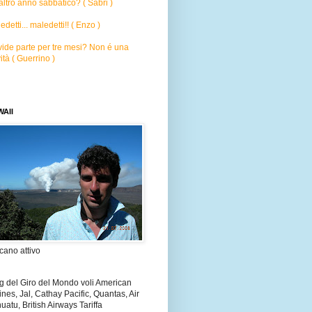
altro anno sabbatico? ( Sabri )
edetti... maledetti!! ( Enzo )
ide parte per tre mesi? Non é una
ità ( Guerrino )
AII
cano attivo
g del Giro del Mondo voli American
lines, Jal, Cathay Pacific, Quantas, Air
uatu, British Airways Tariffa