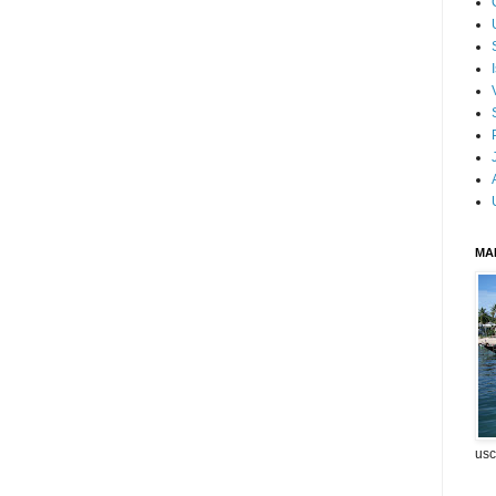
MA
usc