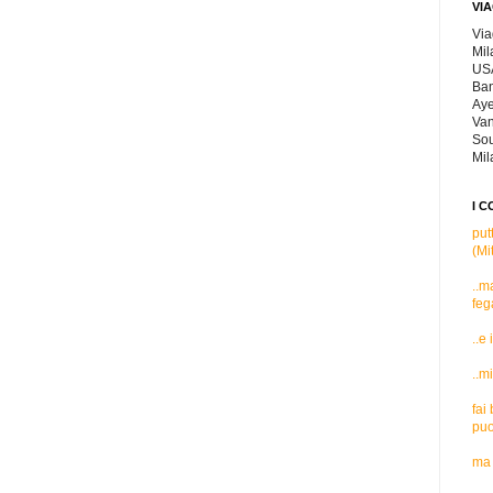
VIA
Via
Mil
USA
Ban
Aye
Van
Sou
Mil
I C
put
(Mi
..m
feg
..e
..m
fai
puo
ma 