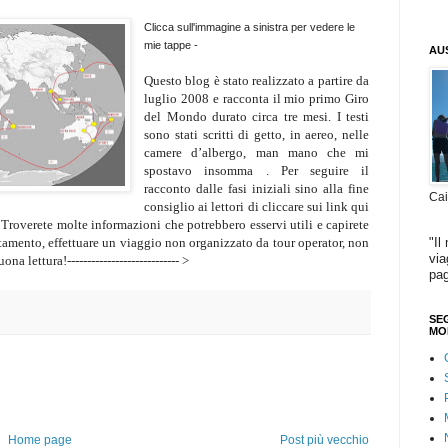
Clicca sull'immagine a sinistra per vedere le
mie tappe -
AU
Questo blog è stato realizzato a partire da
luglio 2008 e racconta il mio primo Giro
del Mondo durato circa tre mesi. I testi
sono stati scritti di getto, in aereo, nelle
camere d’albergo, man mano che mi
spostavo insomma . Per seguire il
racconto dalle fasi iniziali sino alla fine
Cai
consiglio ai lettori di cliccare sui link qui
Troverete molte informazioni che potrebbero esservi utili e capirete
"Il
ttamento, effettuare un viaggio non organizzato da tour operator, non
via
 lettura!---------------------------- >
pag
SEG
MO
Home page
Post più vecchio