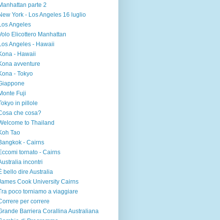
Manhattan parte 2
New York - Los Angeles 16 luglio
Los Angeles
Volo Elicottero Manhattan
Los Angeles - Hawaii
Kona - Hawaii
Kona avventure
Kona - Tokyo
Giappone
Monte Fuji
Tokyo in pillole
Cosa che cosa?
Welcome to Thailand
Koh Tao
Bangkok - Cairns
Eccomi tornato - Cairns
Australia incontri
È bello dire Australia
James Cook University Cairns
Tra poco torniamo a viaggiare
Correre per correre
Grande Barriera Corallina Australiana