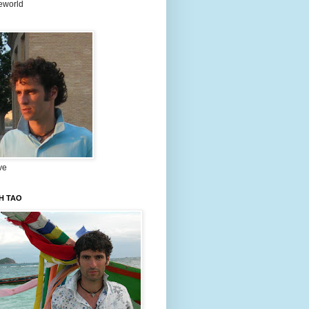
eworld
ve
H TAO