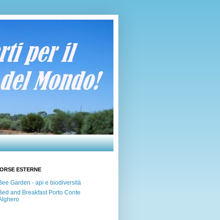
SORSE ESTERNE
Bee Garden - api e biodiversità
Bed and Breakfast Porto Conte
Alghero