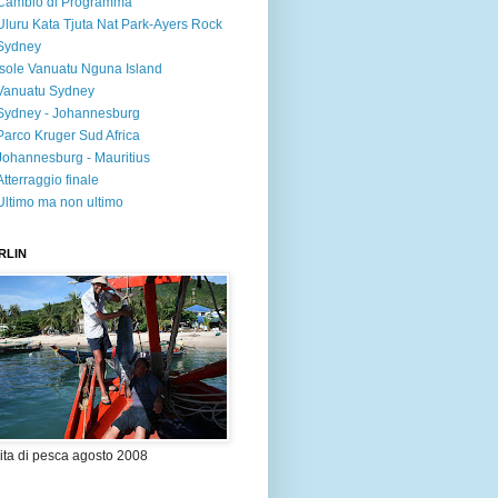
Cambio di Programma
Uluru Kata Tjuta Nat Park-Ayers Rock
Sydney
Isole Vanuatu Nguna Island
Vanuatu Sydney
Sydney - Johannesburg
Parco Kruger Sud Africa
Johannesburg - Mauritius
Atterraggio finale
Ultimo ma non ultimo
RLIN
ita di pesca agosto 2008