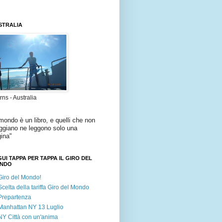
STRALIA
rns - Australia
 mondo è un libro
,
e quelli che non
ggiano ne leggono solo una
ina
"
UI TAPPA PER TAPPA IL GIRO DEL
NDO
Giro del Mondo!
Scelta della tariffa Giro del Mondo
Prepartenza
Manhattan NY 13 Luglio
NY Città con un'anima