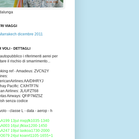
dalunga
RI VIAGGI
Marrakech dicembre 2011
 VOLI - DETTAGLI
 autopubblico i riferimenti aerei per
itare il rischio di smarrimento...
king ref - Amadeus: ZVCN2Y
lines:
ricanAirlines:AA/DIHRYJ
hay Pacific: CX/HTF7N
an Airlines: JL/UFZT68
tas Airways: QF/P7MZSZ
tish senza codice
volo - classe L - data - aerop - h
AA199 13jul mxpjfk1035-1340
AA003 16jul jfklax1200-1450
AA247 19jul laxkoa1730-2000
JO079 24jul koanrt1105-1655+1