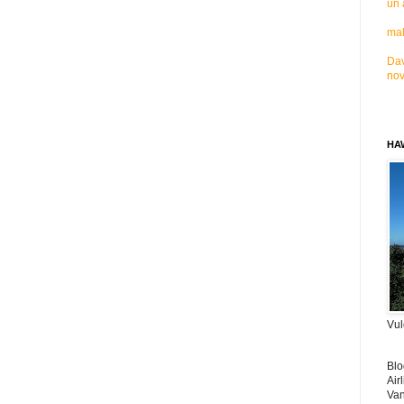
un 
mal
Dav
nov
HAW
Vul
Blo
Air
Van