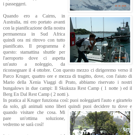
i passeggeri.
Quando ero a Cairns, in
Australia, mi ero portato avanti
con la pianif
icazione della nostra
permanenza in Sud Africa
quindi ora mi ritrovo con tutto
pianificato. Il programma è
questo: stamattina shuttle per
l'aeroporto dove ci aspetta
un'auto a noleggio, da
riconsegnare il 4 ottobre. Con questo mezzo ci dirigeremo verso il
Parco Kruger, quattro ore e mezza di tragitto, dove, con l'aiuto di
Mario della Xenia Viaggi di Prato, abbiamo riservato i nostri
bungalows in due campi: Il Skukuza Rest Camp ( 1 notte ) ed il
Berg En Dal Rest Camp ( 2 notti ).
In pratica al Kruger funziona così: puoi noleggiarti l'auto e girartelo
da solo, gli animali sono liberi quindi puoi decidere tu dove e
quando visitare
che cosa. Mi
pare un'ottima soluzione,
vedremo se sarà così!