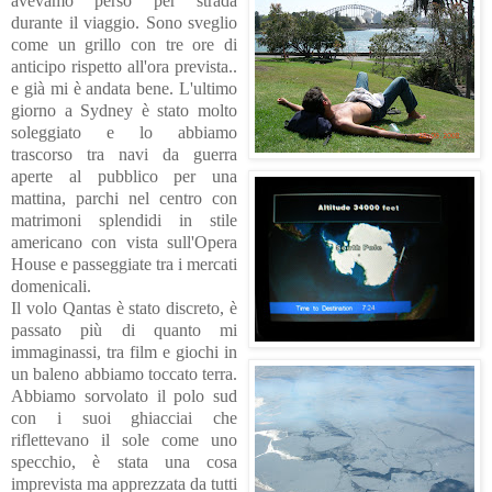
avevamo perso per strada
durante il viaggio. Sono sveglio
come un grillo con tre ore di
anticipo rispetto all'ora prevista..
e già mi è andata bene. L'ultimo
giorno a Sydney è stato molto
soleggiato e lo abbiamo
trascorso
tra navi da guerra
aperte al pubblico per una
mattina, parchi nel centro con
matrimoni splendidi in stile
americano con vista sull'Opera
House
e passeggiate t
ra i mercati
domenicali.
Il volo Qantas è stato discreto, è
passato più di quanto mi
immaginassi, tra film e giochi in
un baleno abbiamo toccato terra.
Abbiamo sorvolato il polo sud
con i suoi ghiacciai che
riflettevano il sole come uno
specchio, è stata
una cosa
imprevista ma apprezzata da tutti