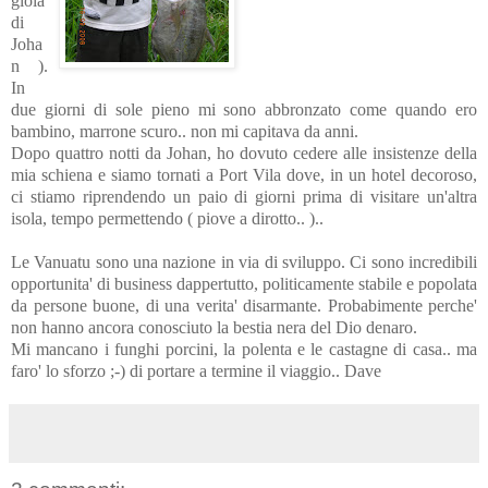
gioia
di
Joha
n ).
In
due giorni di sole pieno mi sono abbronzato come quando ero
bambino, marrone scuro.. non mi capitava da anni.
Dopo quattro notti da Johan, ho dovuto cedere alle insistenze della
mia schiena e siamo tornati a Port Vila dove, in un hotel decoroso,
ci stiamo riprendendo un paio di giorni prima di visitare un'altra
isola, tempo permettendo ( piove a dirotto.. )..
Le Vanuatu sono una nazione in via di sviluppo. Ci sono incredibili
opportunita' di business dappertutto, politicamente stabile e popolata
da persone buone, di una verita' disarmante. Probabimente perche'
non hanno ancora conosciuto la bestia nera del Dio denaro.
Mi mancano i funghi porcini, la polenta e le castagne di casa.. ma
faro' lo sforzo ;-) di portare a termine il viaggio.. Dave