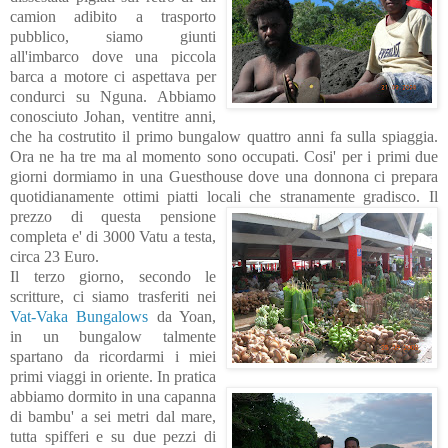
camion adibito a trasporto
pubblico, siamo giunti
all'imbarco dove una piccola
barca a motore ci aspettava
per
condurci su Nguna. Abbiamo
conosciuto Johan, ventitre anni,
che ha costrutito il primo bungalow quattro anni fa sulla spiaggia.
Ora ne ha tre ma al momento sono occupati. Cosi' per i primi due
giorni dormiamo in una Guesthouse dove una donnona ci prepara
quotidianamente ottimi piatti locali che stranamente
gradisco. Il
prezzo di questa pensione
completa e' di 3000
Vatu a testa,
circa 23 Euro.
Il terzo giorno, secondo le
scritture, ci siamo trasferiti nei
Vat-Vaka Bungalows
da Yoan,
in un bungalow talmente
spartano da ricordarmi i miei
primi viaggi in oriente.
In pratica
abbiamo dormito in una capanna
di bambu' a sei metri dal mare,
tutta spifferi e su due pezzi di