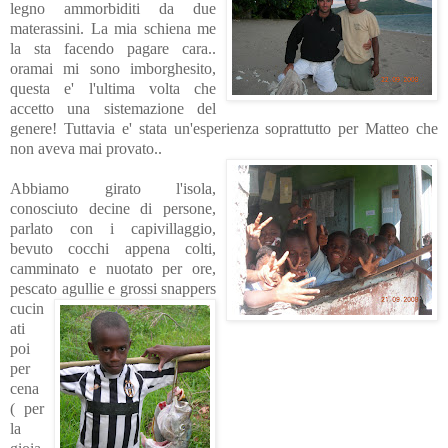
legno ammorbiditi da due
materassini. La mia schiena me
la sta facendo pagare cara..
oramai mi sono imborghesito,
questa e' l'ultima volta che
accetto una sistemazione del
genere! Tuttavia e' stata un'esperienza soprattutto per Matteo che
non aveva mai provato..
Abbiamo girato l'isola,
conosciuto decine di persone,
parlato con i capivillaggio,
bevuto cocchi appena colti,
camminato e nuotato per ore,
pescato agullie e grossi
snappers
cucin
ati
poi
per
cena
( per
la