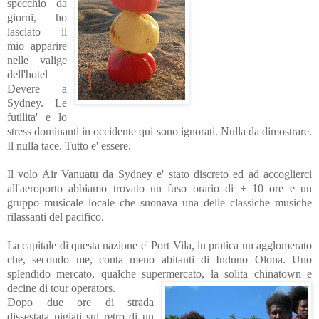
specchio da
giorni, ho
lasciato il
mio apparire
nelle valige
dell'hotel
Devere a
Sydney. Le
futilita' e
lo
stress dominanti in occidente qui sono ignorati. Nulla da dimostrare.
Il nulla tace. Tutto e' essere.
Il volo Air Vanuatu da Sydney e' stato discreto ed a
d accoglierci
all'aeroporto abbiamo trovato un fuso orario di + 10 ore e un
gruppo musicale locale che suonava una delle classiche musiche
rilassanti del pacifico.
La capitale di questa nazione e' Port Vila, in pratica un agglomerato
che, secondo me, conta meno abitanti di Induno Olona. Uno
splendido mercato, qualche supermercato, la solita chinatown e
decine di tour operators.
Dopo due ore di strada
dissestata pigiati sul retro di un