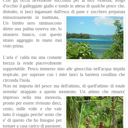
Con gli occhi lievemente socchiusi per la luce violenta, tengo
d'o
cchio il galleggiate giallo e tondo in attesa di qualche pesce che,
distratto, si lasci ingannare dall'esca di pane e zucchero preparata
minuziosamente in
mattinata.
Un bimbo nero siminascosto
dietro una palma osserva
me, lo
straniero bianco, con questo
strano
aggeggio in
mano mai
visto prima.
L'aria e' calda ma una costante
brezza la rende
piacevolmente
sopportabile. Pesco immerso sino alle
ginocchia nell'acqua tiepida
tropicale, per superare con i miei lanci la barriera corallina che
circonda l'isola.
Non mi importa del pesce ma dell'attimo, di quell'attimo di totale
serenita' strappato a questo
momento.
Un attimo
che rimarra'
impresso nella mia memoria,
pron
to per
essere rivissuto dieci,
cento, mille volte e che vale
tutto il viaggio perche' sento che
e' di questo che ho bisogno per
tornare a casa carico di passione.