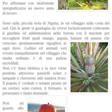
Per affrontare con strafottente
spregiudicazza un nuovo anno
di lavoro.
Sono sulla piccola isola di Nguna, in un villaggio sulla costa del
sud. Qui la gente si guadagna da vivere esclusivamente coltivando
il giardino ed addentrandosi
nella foresta con il machete per
raccogliere frutti quali
mango, papaia, banane ed
ananas che
crescono spontaneamente rigogliosi in
ogni dove. Galline ed animali vari
vivono tranquillamente nel villaggio che
risulta ordinato e
di una pulizia
incredibili.
Non c'e' linea elettrica e la luce viene
prodotta attraverso pannelli solari e
lampade a cherosene stile miniera d'oro.
Il popolo e' cordiale e sempre pronto ad
un sorriso; sono curiosi, ti fermano, si
presentano e fanno
domande.
Non mi
guardo allo