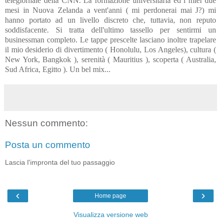
telegiornale della CNN. La formazione universitaria ed i miei due
mesi in Nuova Zelanda a vent'anni ( mi perdonerai mai J?) mi
hanno portato ad un livello discreto che, tuttavia, non reputo
soddisfacente. Si tratta dell'ultimo tassello per sentirmi un
businessman completo. Le tappe prescelte lasciano inoltre trapelare
il mio desiderio di divertimento ( Honolulu, Los Angeles), cultura (
New York, Bangkok ), serenità ( Mauritius ), scoperta ( Australia,
Sud Africa, Egitto ). Un bel mix...
Nessun commento:
Posta un commento
Lascia l'impronta del tuo passaggio
‹
›
Home page
Visualizza versione web