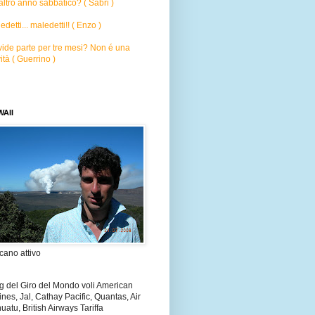
altro anno sabbatico? ( Sabri )
edetti... maledetti!! ( Enzo )
ide parte per tre mesi? Non é una
ità ( Guerrino )
AII
cano attivo
g del Giro del Mondo voli American
lines, Jal, Cathay Pacific, Quantas, Air
uatu, British Airways Tariffa