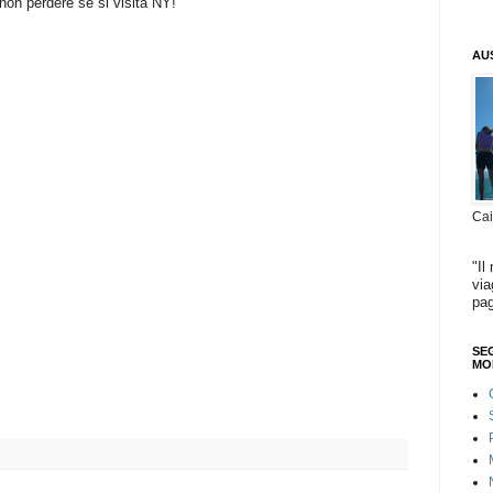
 non perdere se si visita NY!
AU
Cai
"Il
via
pag
SEG
MO