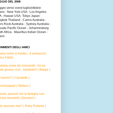
GGIO DEL 2008
ggio verso ovest luglio/ottobre:
ano - New York USA - Los Angeles
 - Hawaii USA- Tokyo Japan-
gkok Thailand - Cairns Australia -
rs Rock Australia - Sydney Australia -
uatu Pacific Ocean - Johannesburg
th Africa - Mauritius Indian Ocean -
ano
OMMENTI DEGLI AMICI
tana come vi invidio...
ti ammazzo!
tico Fabri)
amma come sto rosicando...ho un
ato grosso così... bastardo!! ( Beppe )
 il lavoro? ( Claudette )
inchiaaaaa! ( Stefano )
 bene, quando hai la famiglia non
i più muoverti ( Giovanni )
tu lavorare mai? ( Roby Roberta )