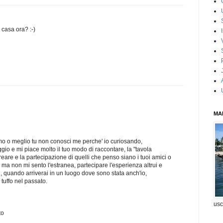
 casa ora? :-)
MA
mo o meglio tu non conosci me perche' io curiosando,
ggio e mi piace molto il tuo modo di raccontare, la "tavola
reare e la partecipazione di quelli che penso siano i tuoi amici o
, ma non mi sento l'estranea, partecipare l'esperienza altrui e
, quando arriverai in un luogo dove sono stata anch'io,
 tuffo nel passato.
usc
to