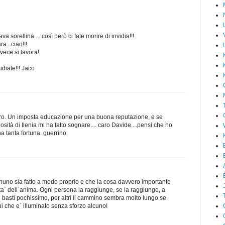
va sorellina.....così però ci fate morire di invidia!!!
a...ciao!!!
nvece si lavora!
tudiate!!! Jaco
ro. Un imposta educazione per una buona reputazione, e se
iosità di Ilenia mi ha fatto sognare.... caro Davide....pensi che ho
na tanta fortuna. guerrino
nuno sia fatto a modo proprio e che la cosa davvero importante
ta` dell`anima. Ogni persona la raggiunge, se la raggiunge, a
 basti pochissimo, per altri il cammino sembra molto lungo se
i che e` illuminato senza sforzo alcuno!