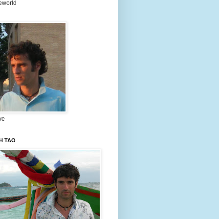
eworld
ve
H TAO