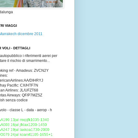
dalunga
RI VIAGGI
Marrakech dicembre 2011
 VOLI - DETTAGLI
 autopubblico i riferimenti aerei per
itare il rischio di smarrimento...
king ref - Amadeus: ZVCN2Y
lines:
ricanAirlines:AA/DIHRYJ
hay Pacific: CX/HTF7N
an Airlines: JL/UFZT68
tas Airways: QF/P7MZSZ
tish senza codice
volo - classe L - data - aerop - h
AA199 13jul mxpjfk1035-1340
AA003 16jul jfklax1200-1450
AA247 19jul laxkoa1730-2000
JO079 24jul koanrt1105-1655+1