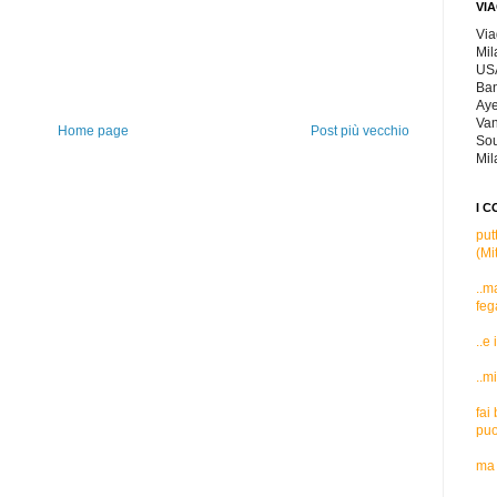
VIA
Via
Mil
USA
Ban
Aye
Van
Home page
Post più vecchio
Sou
Mil
I C
put
(Mi
..m
feg
..e
..m
fai
puo
ma 