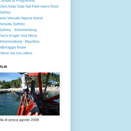
Cambio di Programma
Uluru Kata Tjuta Nat Park-Ayers Rock
Sydney
Isole Vanuatu Nguna Island
Vanuatu Sydney
Sydney - Johannesburg
Parco Kruger Sud Africa
Johannesburg - Mauritius
Atterraggio finale
Ultimo ma non ultimo
RLIN
ita di pesca agosto 2008