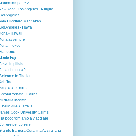
Manhattan parte 2
New York - Los Angeles 16 luglio
Los Angeles
Volo Elicottero Manhattan
Los Angeles - Hawaii
Kona - Hawaii
Kona avventure
Kona - Tokyo
Giappone
Monte Fuji
Tokyo in pillole
Cosa che cosa?
Welcome to Thailand
Koh Tao
Bangkok - Cairns
Eccomi tornato - Cairns
Australia incontri
È bello dire Australia
James Cook University Cairns
Tra poco torniamo a viaggiare
Correre per correre
Grande Barriera Corallina Australiana