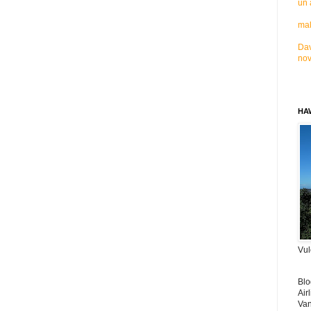
un 
mal
Dav
nov
HAW
Vul
Blo
Air
Van