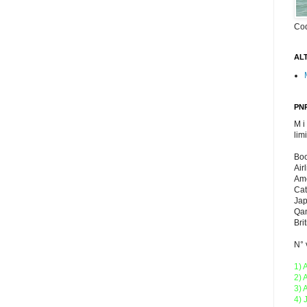
Co
ALT
PNR
M i
lim
Boo
Air
Ame
Cat
Jap
Qan
Bri
N° 
1) 
2) 
3) 
4) 