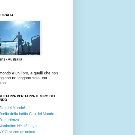
STRALIA
rns - Australia
 mondo è un libro
,
e quelli che non
ggiano ne leggono solo una
ina
"
UI TAPPA PER TAPPA IL GIRO DEL
NDO
Giro del Mondo!
Scelta della tariffa Giro del Mondo
Prepartenza
Manhattan NY 13 Luglio
NY Città con un'anima