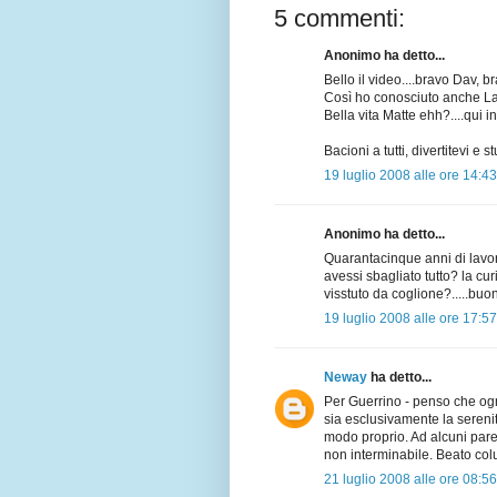
5 commenti:
Anonimo ha detto...
Bello il video....bravo Dav, bra
Così ho conosciuto anche Lar
Bella vita Matte ehh?....qui i
Bacioni a tutti, divertitevi e s
19 luglio 2008 alle ore 14:43
Anonimo ha detto...
Quarantacinque anni di lavo
avessi sbagliato tutto? la cur
visstuto da coglione?.....buo
19 luglio 2008 alle ore 17:57
Neway
ha detto...
Per Guerrino - penso che og
sia esclusivamente la sereni
modo proprio. Ad alcuni pare
non interminabile. Beato colu
21 luglio 2008 alle ore 08:56