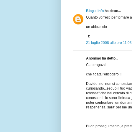
Blog e info
ha detto...
Quanto vorresti per tornare a
un abbraccio...
_f:
21 luglio 2008 alle ore 11:03
Anonimo ha detto...
Ciao ragazzi
che figata l'elicottero !!
Davide, no, non ci conoscia
curiosando...seguo il tuo via
rotonda" che hai cercato di c
conoscenti, io sono l'intrusa 
poter confrontare, un domani
l'esperienza, sara' per me un
Buon proseguimento, a pres