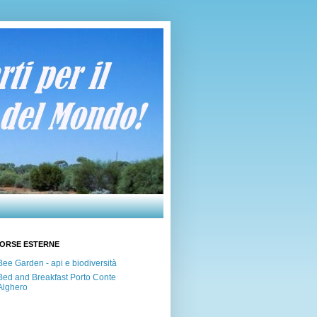
SORSE ESTERNE
Bee Garden - api e biodiversità
Bed and Breakfast Porto Conte
Alghero